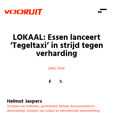
Laatste nieuws
Alle artikels
Beweging
Mission statement
Koopkracht
Dicht bij jou
LOKAAL: Essen lanceert
Onze mensen
Doe mee
Zorg
‘Tegeltaxi’ in strijd tegen
Doe mee
Shop
Standpunten
Gelijke kansen
verharding
Word lid
Zoeken
Vacatures
Welzijn
Login
Login
Mis niets
Lees voor
Consumentenbescherming
Pensioenen
Doe mee
Kinderen en jongeren
Helmut Jaspers
Schepen van leefmilieu, groenbeleid, klimaat, duurzaamheid en
dierenwelzijn. schepen van cultuur en internationale samenwerking