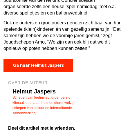
buurtcomité van de Hendrik Concienscelaan
organiseerde zelfs een heuse ‘spel-namiddag’ met o.a.
diverse spelletjes en een ballonwedstrijd.
Ook de ouders en grootouders genoten zichtbaar van hun
spelende (klein)kinderen én van gezellig samenzijn. “Dat
samenzijn hebben we de voorbije jaren gemist,” zegt
Jeugdschepen Arno, “We zijn dan ook blij dat we dit
opnieuw op poten hebben kunnen zetten.”
Ga naar Helmut Jaspers
OVER DE AUTEUR
Helmut Jaspers
Schepen van leefmilieu, groenbeleid,
klimaat, duurzaamheid en dierenwelzijn.
schepen van cultuur en internationale
samenwerking
Deel dit artikel met je vrienden.