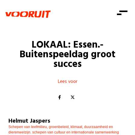
Laatste nieuws
Alle artikels
Beweging
Mission statement
Koopkracht
Dicht bij jou
LOKAAL: Essen.-
Onze mensen
Doe mee
Zorg
Buitenspeeldag groot
Doe mee
Shop
Standpunten
Gelijke kansen
succes
Word lid
Zoeken
Vacatures
Welzijn
Login
Login
Mis niets
Lees voor
Consumentenbescherming
Pensioenen
Doe mee
Kinderen en jongeren
Helmut Jaspers
Schepen van leefmilieu, groenbeleid, klimaat, duurzaamheid en
dierenwelzijn. schepen van cultuur en internationale samenwerking