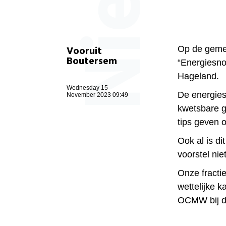
Vooruit
Op de gemee
Boutersem
“Energiesno
Hageland.
Wednesday 15
De energies
November 2023 09:49
kwetsbare g
tips geven 
Ook al is di
voorstel ni
Onze fracti
wettelijke 
OCMW bij dit