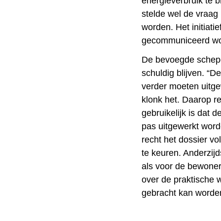
energieverbruik te b
stelde wel de vraag
worden. Het initiati
gecommuniceerd wo
De bevoegde schepe
schuldig blijven. “D
verder moeten uitge
klonk het. Daarop re
gebruikelijk is dat 
pas uitgewerkt word
recht het dossier vo
te keuren. Anderzij
als voor de bewoners
over de praktische 
gebracht kan worde