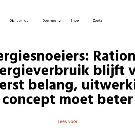
Dicht bij jou
Doe mee
Shop
Zoeken
rgiesnoeiers: Ratio
ergieverbruik blijft 
terst belang, uitwerk
concept moet beter
Lees voor