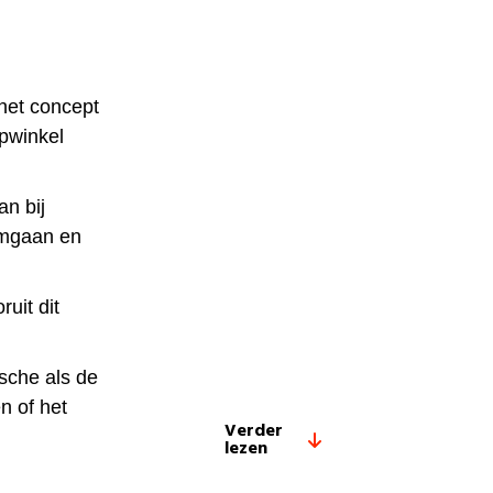
het concept
pwinkel
n bij
omgaan en
ruit dit
sche als de
n of het
Verder
lezen