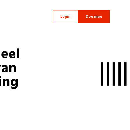
Login
Doe mee
neel
van
ing