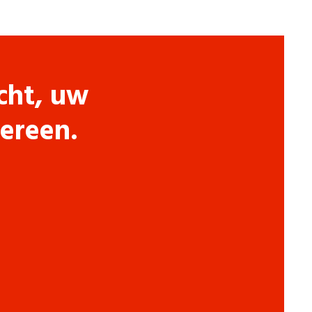
cht, uw
dereen.