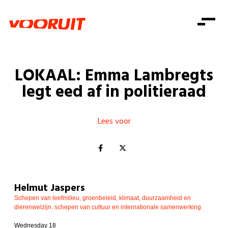
Laatste nieuws
Alle artikels
Beweging
Mission statement
Koopkracht
Dicht bij jou
LOKAAL: Emma Lambregts
Onze mensen
Doe mee
Zorg
legt eed af in politieraad
Doe mee
Shop
Standpunten
Gelijke kansen
Word lid
Zoeken
Vacatures
Welzijn
Lees voor
Login
Login
Mis niets
Consumentenbescherming
Pensioenen
Doe mee
Kinderen en jongeren
Helmut Jaspers
Schepen van leefmilieu, groenbeleid, klimaat, duurzaamheid en
dierenwelzijn. schepen van cultuur en internationale samenwerking
Wednesday 18