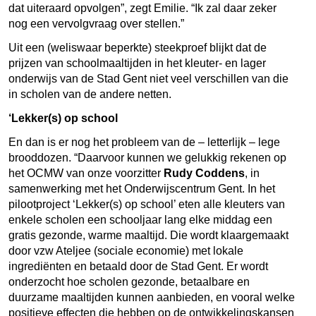
dat uiteraard opvolgen”, zegt Emilie. “Ik zal daar zeker
nog een vervolgvraag over stellen.”
Uit een (weliswaar beperkte) steekproef blijkt dat de
prijzen van schoolmaaltijden in het kleuter- en lager
onderwijs van de Stad Gent niet veel verschillen van die
in scholen van de andere netten.
‘Lekker(s) op school
En dan is er nog het probleem van de – letterlijk – lege
brooddozen. “Daarvoor kunnen we gelukkig rekenen op
het OCMW van onze voorzitter
Rudy Coddens
, in
samenwerking met het Onderwijscentrum Gent. In het
pilootproject ‘Lekker(s) op school’ eten alle kleuters van
enkele scholen een schooljaar lang elke middag een
gratis gezonde, warme maaltijd. Die wordt klaargemaakt
door vzw Ateljee (sociale economie) met lokale
ingrediënten en betaald door de Stad Gent. Er wordt
onderzocht hoe scholen gezonde, betaalbare en
duurzame maaltijden kunnen aanbieden, en vooral welke
positieve effecten die hebben op de ontwikkelingskansen