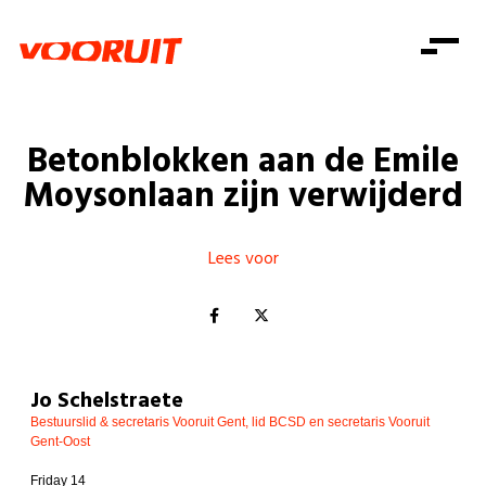
Laatste nieuws
Alle artikels
Beweging
Mission statement
Koopkracht
Dicht bij jou
Betonblokken aan de Emile
Onze mensen
Doe mee
Zorg
Moysonlaan zijn verwijderd
Doe mee
Shop
Standpunten
Gelijke kansen
Word lid
Zoeken
Vacatures
Welzijn
Lees voor
Login
Login
Mis niets
Consumentenbescherming
Pensioenen
Doe mee
Kinderen en jongeren
Jo Schelstraete
Bestuurslid & secretaris Vooruit Gent, lid BCSD en secretaris Vooruit
Gent-Oost
Friday 14