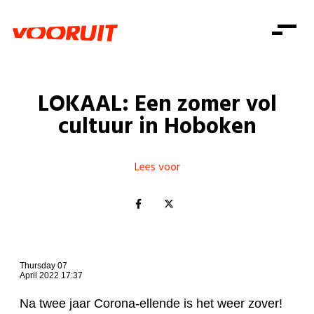
Laatste nieuws
Alle artikels
Beweging
Mission statement
Koopkracht
Dicht bij jou
LOKAAL: Een zomer vol
Onze mensen
Doe mee
Zorg
cultuur in Hoboken
Doe mee
Shop
Standpunten
Gelijke kansen
Word lid
Zoeken
Vacatures
Welzijn
Lees voor
Login
Login
Mis niets
Consumentenbescherming
Pensioenen
Doe mee
Kinderen en jongeren
Thursday 07
April 2022 17:37
Na twee jaar Corona-ellende is het weer zover!