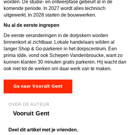
worden.
De
studie- en ontwerpfase
gebeurt al in
de
komende periode
. In 2027 wordt
alles
technisch
uitgewerkt.
In
2028 starten de bouwwerken.
Nu al de eerste ingrepen
De eerste veranderingen in de dorpskern worden
binnenkort al zichtbaar. Lokale handelaars wilden al
langer Shop & Go-parkeren in het dorpscentrum.
Een
prima idde, vond ook Schepen Vandenbroucke, want zo
kunnen klanten 30 minuten gratis parkeren
.
Hij
wacht
dan
ook
niet tot de werken
om daar werk van te maken
.
Ga naar Vooruit Gent
OVER DE AUTEUR
Vooruit Gent
Deel dit artikel met je vrienden.