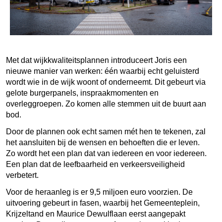
Met d
at
wijkkwaliteitsplannen introduceert Joris een
nieuwe manier van werken
: één
waarbij echt geluisterd
wordt
wie
in de wijk
woont
of
onderneemt
. Dit gebeurt via
gelote burgerpanels, inspraakmomenten en
overleggroepen. Zo komen alle stemmen uit de buurt aan
bod.
Door de plannen
ook echt
samen
mét hen
te tekenen, zal
het aansluiten bij de
wensen en behoeften
die er leven
.
Zo wordt
het
een plan dat
van iedereen en voor iedereen.
Een plan
dat de leefbaarheid en verkeersveiligheid
verbetert.
Voor de heraanleg is er 9,5 miljoen euro voorzien. De
uitvoering gebeurt in fase
n
, waarbij het Gemeenteplein,
Krijzeltand en Maurice Dewulflaan eerst aangepakt