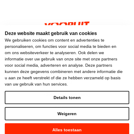
Deze website maakt gebruik van cookies
We gebruiken cookies om content en advertenties te
Keizerslaan 13
personaliseren, om functies voor social media te bieden en
1000 Brussel
om ons websiteverkeer te analyseren. Ook delen we
02 552 02 00
informatie over uw gebruik van onze site met onze partners
hallo@vooruit.org
voor social media, adverteren en analyse. Deze partners
kunnen deze gegevens combineren met andere informatie die
u aan ze heeft verstrekt of die ze hebben verzameld op basis
Snel
van uw gebruik van hun services.
Over de beweging
Details tonen
Algemeen
Weigeren
Laatste nieuws
Alles toestaan