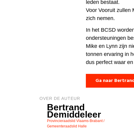
leden bestaat.
Voor Vooruit zullen
zich nemen.
In het BCSD worden 
ondersteuningen bes
Mike en Lynn zijn n
tonnen ervaring in 
dus perfect waar en
Ga naar Bertran
OVER DE AUTEUR
Bertrand
Demiddeleer
Provincieraadslid Vlaams-Brabant /
Gemeenteraadslid Halle