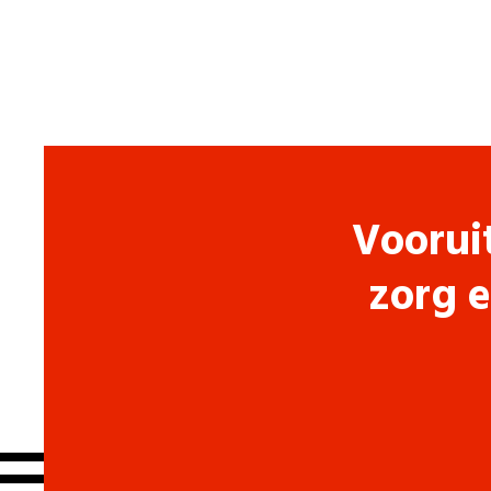
Voorui
zorg e