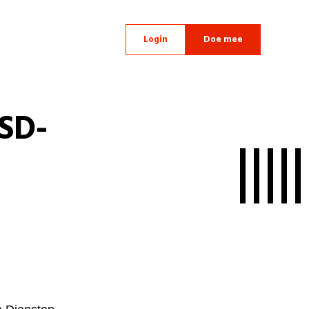
Login
Doe mee
SD-