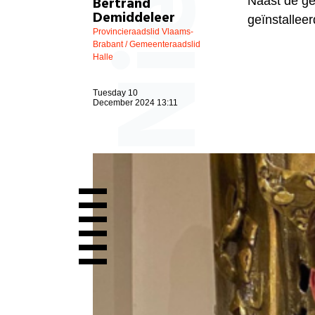
Bertrand
Naast de ge
Demiddeleer
geïnstalleer
Provincieraadslid Vlaams-
Brabant / Gemeenteraadslid
Halle
Tuesday 10
December 2024 13:11