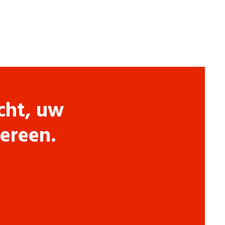
cht, uw
dereen.