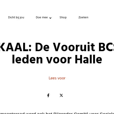
Dicht bij jou
Doe mee
Shop
Zoeken
KAAL: De Vooruit BC
leden voor Halle
Lees voor