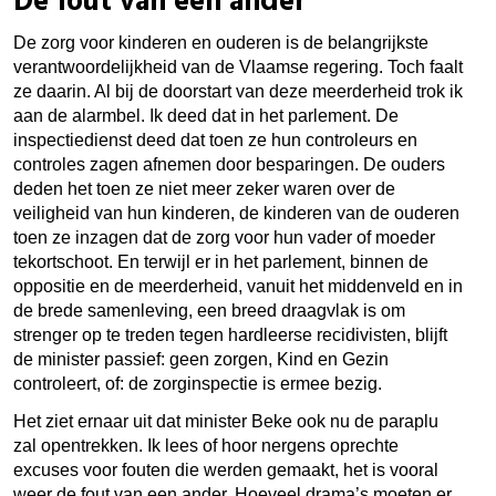
De fout van een ander
De zorg voor kinderen en ouderen is de belangrijkste
verantwoordelijkheid van de Vlaamse regering. Toch faalt
ze daarin. Al bij de doorstart van deze meerderheid trok ik
aan de alarmbel. Ik deed dat in het parlement. De
inspectiedienst deed dat toen ze hun controleurs en
controles zagen afnemen door besparingen. De ouders
deden het toen ze niet meer zeker­ waren over de
veiligheid van hun kinderen, de kinderen van de ouderen
toen ze inzagen dat de zorg voor hun vader of moeder
tekortschoot. En terwijl er in het parlement, binnen de
oppositie en de meerderheid, vanuit het middenveld en in
de brede samen­leving, een breed draagvlak is om
strenger op te treden tegen hardleerse recidivisten, blijft
de minister passief: geen zorgen, Kind en Gezin
controleert, of: de zorginspectie is ermee bezig.
Het ziet ernaar uit dat minister Beke­ ook nu de paraplu
zal opentrekken. Ik lees of hoor nergens oprechte
excuses voor fouten die werden gemaakt, het is vooral
weer de fout van een ander. Hoeveel drama’s moeten er