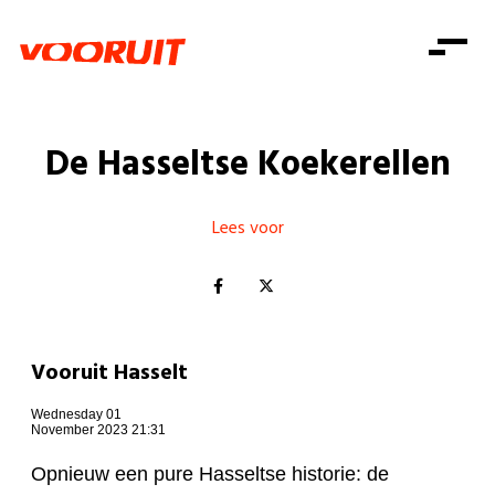
Laatste nieuws
Alle artikels
Beweging
Mission statement
Koopkracht
Dicht bij jou
De Hasseltse Koekerellen
Onze mensen
Doe mee
Zorg
Doe mee
Shop
Standpunten
Gelijke kansen
Lees voor
Word lid
Zoeken
Vacatures
Welzijn
Login
Login
Mis niets
Consumentenbescherming
Pensioenen
Doe mee
Vooruit Hasselt
Kinderen en jongeren
Wednesday 01
November 2023 21:31
Opnieuw een pure Hasseltse historie: de