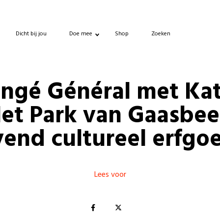
Dicht bij jou
Doe mee
Shop
Zoeken
ngé Général met Kat
et Park van Gaasbe
end cultureel erfgo
Lees voor