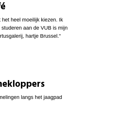
fé
het heel moeilijk kiezen. Ik
ng studeren aan de VUB is mijn
tusgalerij, hartje Brussel."
nnekloppers
elingen langs het jaagpad