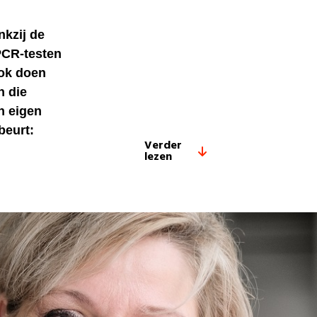
nkzij de
 PCR-testen
ook doen
n die
in eigen
beurt:
Verder
lezen