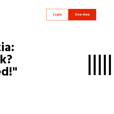
Login
Doe mee
ia:
ek?
ed!"