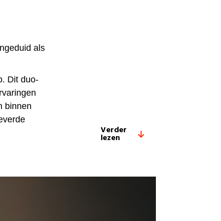
ngeduid als
. Dit duo-
rvaringen
n binnen
leverde
Verder
lezen