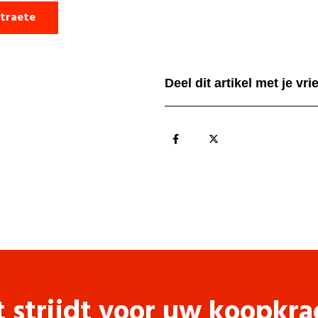
straete
Deel dit artikel met je vr
t strijdt voor uw koopkra