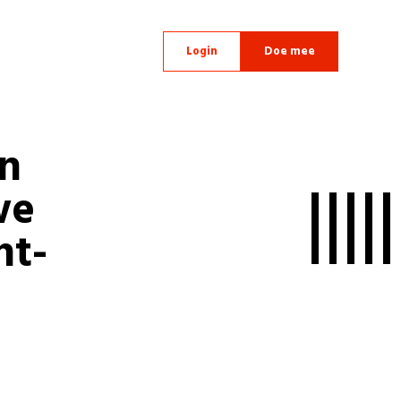
Login
Doe mee
en
we
nt-