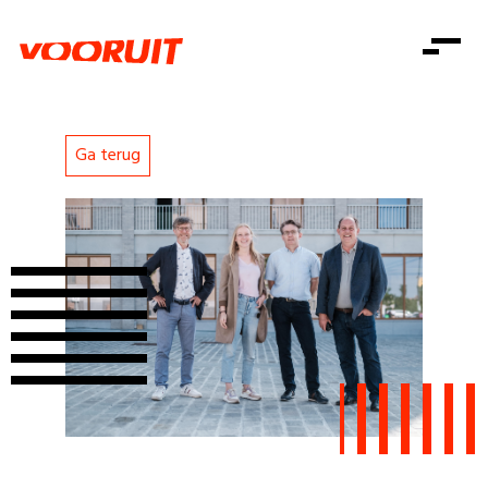
Laatste nieuws
Alle artikels
Beweging
Mission statement
Koopkracht
Dicht bij jou
Ga terug
Onze mensen
Doe mee
Zorg
Doe mee
Shop
Standpunten
Gelijke kansen
Word lid
Zoeken
Vacatures
Welzijn
Login
Login
Mis niets
Consumentenbescherming
Pensioenen
Doe mee
Kinderen en jongeren