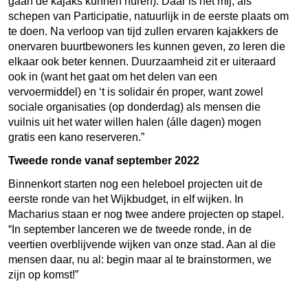
gaan de kajaks kunnen huren). Daar is het mij, als
schepen van Participatie, natuurlijk in de eerste plaats om
te doen. Na verloop van tijd zullen ervaren kajakkers de
onervaren buurtbewoners les kunnen geven, zo leren die
elkaar ook beter kennen. Duurzaamheid zit er uiteraard
ook in (want het gaat om het delen van een
vervoermiddel) en ‘t is solidair én proper, want zowel
sociale organisaties (op donderdag) als mensen die
vuilnis uit het water willen halen (álle dagen) mogen
gratis een kano reserveren.”
Tweede ronde vanaf september 2022
Binnenkort starten nog een heleboel projecten uit de
eerste ronde van het Wijkbudget, in elf wijken. In
Macharius staan er nog twee andere projecten op stapel.
“In september lanceren we de tweede ronde, in de
veertien overblijvende wijken van onze stad. Aan al die
mensen daar, nu al: begin maar al te brainstormen, we
zijn op komst!”