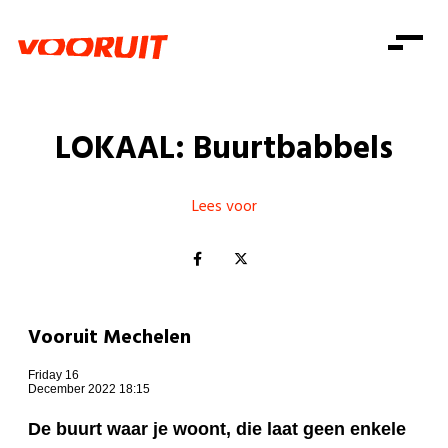
Laatste nieuws
Alle artikels
Beweging
Mission statement
Koopkracht
Dicht bij jou
LOKAAL: Buurtbabbels
Onze mensen
Doe mee
Zorg
Doe mee
Shop
Standpunten
Gelijke kansen
Lees voor
Word lid
Zoeken
Vacatures
Welzijn
Login
Login
Mis niets
Consumentenbescherming
Pensioenen
Doe mee
Vooruit Mechelen
Kinderen en jongeren
Friday 16
December 2022 18:15
De buurt waar je woont, die laat geen enkele