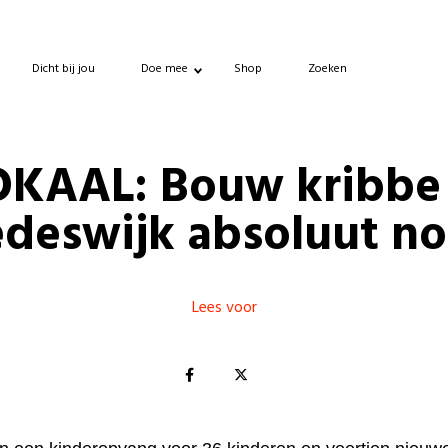
Dicht bij jou
Doe mee
Shop
Zoeken
OKAAL: Bouw kribbe 
deswijk absoluut n
Lees voor