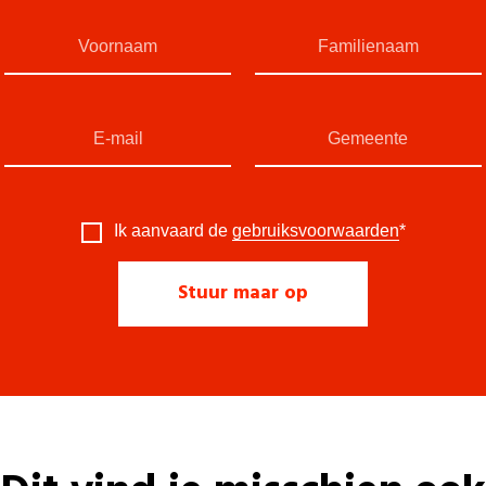
Ik aanvaard de
gebruiksvoorwaarden
*