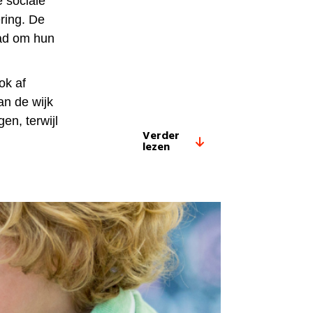
 sociale
ring. De
aad om hun
ok af
an de wijk
en, terwijl
Verder
lezen