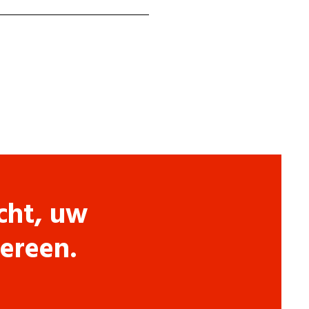
cht, uw
dereen.