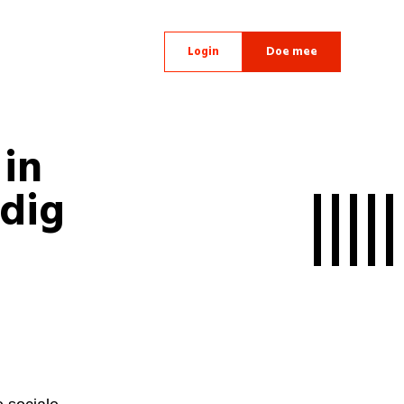
Login
Doe mee
in
odig