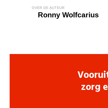
OVER DE AUTEUR
Ronny Wolfcarius
Voorui
zorg e