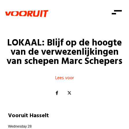
Laatste nieuws
Alle artikels
Beweging
Mission statement
Koopkracht
Dicht bij jou
LOKAAL: Blijf op de hoogte
Onze mensen
Doe mee
Zorg
van de verwezenlijkingen
Doe mee
Shop
Standpunten
Gelijke kansen
van schepen Marc Schepers
Word lid
Zoeken
Vacatures
Welzijn
Login
Login
Mis niets
Lees voor
Consumentenbescherming
Pensioenen
Doe mee
Kinderen en jongeren
Vooruit Hasselt
Wednesday 28