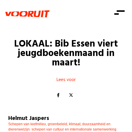
Laatste nieuws
Alle artikels
Beweging
Mission statement
Koopkracht
Dicht bij jou
LOKAAL: Bib Essen viert
Onze mensen
Doe mee
Zorg
jeugdboekenmaand in
Doe mee
Shop
Standpunten
Gelijke kansen
maart!
Word lid
Zoeken
Vacatures
Welzijn
Login
Login
Mis niets
Lees voor
Consumentenbescherming
Pensioenen
Doe mee
Kinderen en jongeren
Helmut Jaspers
Schepen van leefmilieu, groenbeleid, klimaat, duurzaamheid en
dierenwelzijn. schepen van cultuur en internationale samenwerking