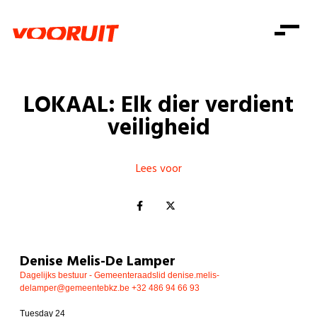
Laatste nieuws
Alle artikels
Beweging
Mission statement
Koopkracht
Dicht bij jou
LOKAAL: Elk dier verdient
Onze mensen
Doe mee
Zorg
veiligheid
Doe mee
Shop
Standpunten
Gelijke kansen
Word lid
Zoeken
Vacatures
Welzijn
Lees voor
Login
Login
Mis niets
Consumentenbescherming
Pensioenen
Doe mee
Kinderen en jongeren
Denise Melis-De Lamper
Dagelijks bestuur - Gemeenteraadslid
denise.melis-
delamper@gemeentebkz.be
+32 486 94 66 93
Tuesday 24