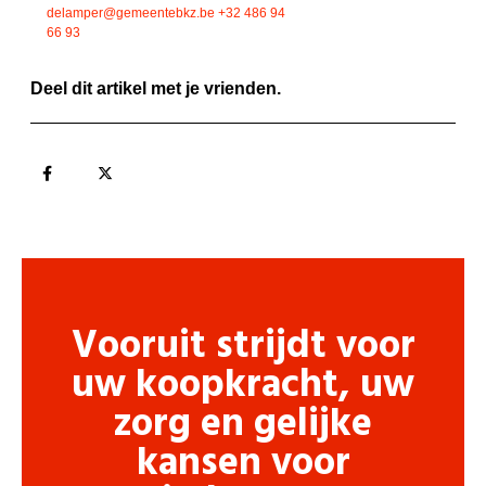
delamper@gemeentebkz.be
+32 486 94
66 93
Deel dit artikel met je vrienden.
Vooruit strijdt voor
uw koopkracht, uw
zorg en gelijke
kansen voor