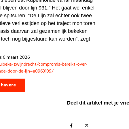
n slepen dat Rupelmonde vanaf maandag
 blijven door lijn 931.” Het gaat wel enkel
 spitsuren. “De Lijn zal echter ook twee
ieve verliestijden op het traject monitoren
asis daarvan zal gezamenlijk bekeken
 toch nog bijgestuurd kan worden”, zegt
rs
6 maart 2026
uibeke-zwijndrecht/compromis-bereikt-over-
nde-door-de-lijn~a0963109/
 havere
Deel dit artikel met je vr