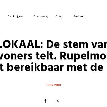
Dicht bij jou
Doe mee
Shop
Zoeken
LOKAAL: De stem va
oners telt. Rupelm
ft bereikbaar met de
Lees voor