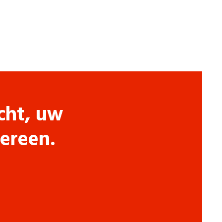
cht, uw
dereen.