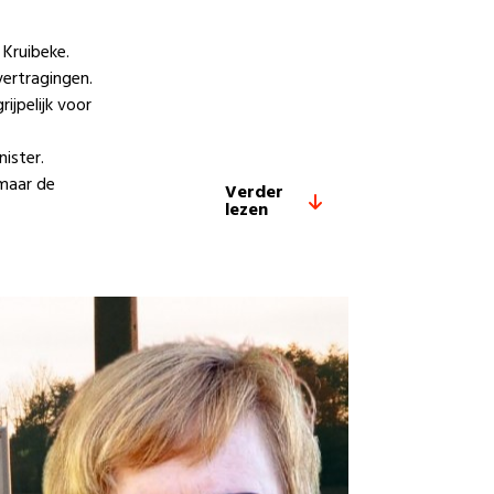
Kruibeke.
vertragingen.
ijpelijk voor
ister.
maar de
Verder
lezen