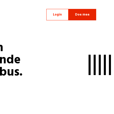
Login
Doe mee
n
onde
 bus.