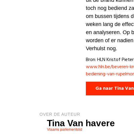
uit de brand kunne
toch nog bediend zal
om bussen tijdens de
weken lang de effect
en analyseren. Op b
worden of er nadien
Verhulst nog.
Bron: HLN Kristof Piete
www.hln.be/beveren-kr
bediening-van-rupelmo
Ga naar Tina Van
OVER DE AUTEUR
Tina Van havere
Vlaams parlementslid