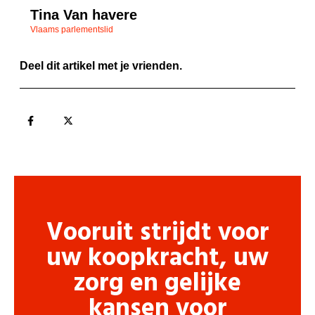
Tina Van havere
Vlaams parlementslid
Deel dit artikel met je vrienden.
Vooruit strijdt voor
uw koopkracht, uw
zorg en gelijke
kansen voor