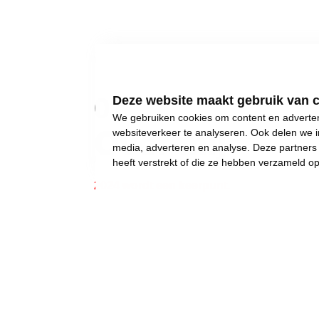
01
Deze website maakt gebruik van 
We gebruiken cookies om content en advertent
Over mij
websiteverkeer te analyseren. Ook delen we i
media, adverteren en analyse. Deze partner
heeft verstrekt of die ze hebben verzameld o
2024 wordt een keerpunt.
Gewone dingen lijken onmogelijk geworden:
een eigen huis kopen,
een betaalbare crèche,
een leerkracht voor uw kinderen, of gewoon..
een job met een deftig loon, om af en toe iet
Wij weigeren ons neer te leggen bij stilst
Daarom moet 2024 het jaar worden waarin w