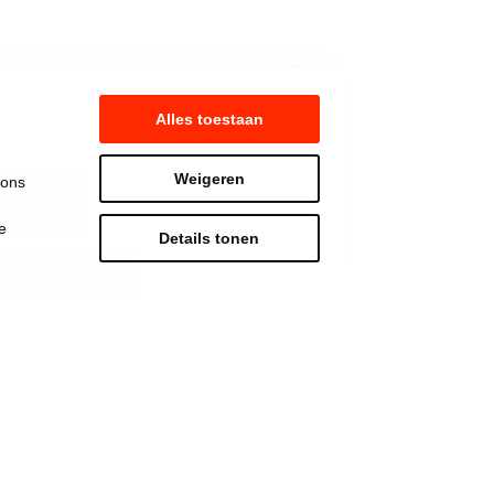
Alles toestaan
Weigeren
 ons
lger 4
e
Details tonen
 vlaanderen
Strijd mee