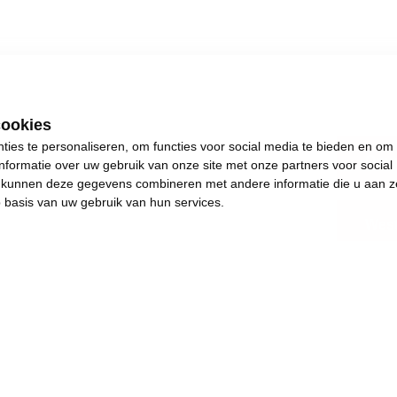
cookies
ies te personaliseren, om functies voor social media te bieden en om
Opvo
nformatie over uw gebruik van onze site met onze partners voor social
s kunnen deze gegevens combineren met andere informatie die u aan z
p basis van uw gebruik van hun services.
West
.
s plezants te doen.
and en achteruitgang.
e de dingen weer in beweging brengen. Het jaar