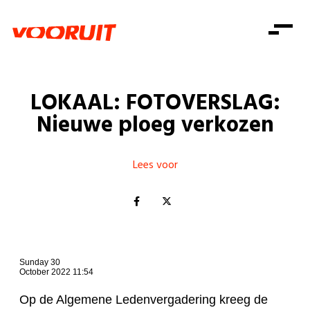
Laatste nieuws
Alle artikels
Beweging
Mission statement
Koopkracht
Dicht bij jou
LOKAAL: FOTOVERSLAG:
Onze mensen
Doe mee
Zorg
Nieuwe ploeg verkozen
Doe mee
Shop
Standpunten
Gelijke kansen
Word lid
Zoeken
Vacatures
Welzijn
Lees voor
Login
Login
Mis niets
Consumentenbescherming
Pensioenen
Doe mee
Kinderen en jongeren
Sunday 30
October 2022 11:54
Op de Algemene Ledenvergadering kreeg de