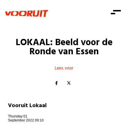
Laatste nieuws
Alle artikels
Beweging
Mission statement
Koopkracht
Dicht bij jou
LOKAAL: Beeld voor de
Onze mensen
Doe mee
Zorg
Ronde van Essen
Doe mee
Shop
Standpunten
Gelijke kansen
Word lid
Zoeken
Vacatures
Welzijn
Lees voor
Login
Login
Mis niets
Consumentenbescherming
Pensioenen
Doe mee
Kinderen en jongeren
Vooruit Lokaal
Thursday 01
September 2022 09:10