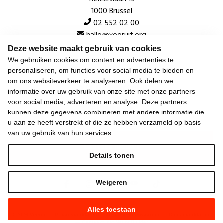
1000 Brussel
02 552 02 00
hallo@vooruit.org
Deze website maakt gebruik van cookies
We gebruiken cookies om content en advertenties te
Snel
personaliseren, om functies voor social media te bieden en
om ons websiteverkeer te analyseren. Ook delen we
Over de beweging
informatie over uw gebruik van onze site met onze partners
voor social media, adverteren en analyse. Deze partners
Algemeen
kunnen deze gegevens combineren met andere informatie die
u aan ze heeft verstrekt of die ze hebben verzameld op basis
van uw gebruik van hun services.
Laatste nieuws
Details tonen
Weigeren
Alles toestaan
©
2026
Vooruit —
Privacyverklaring
—
Gebruiksvoorwaarden
—
Cookieverklaring
—
Gemaakt met NationBuilder