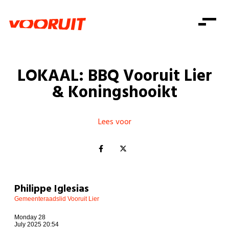
Laatste nieuws
Alle artikels
Beweging
Mission statement
Koopkracht
Dicht bij jou
LOKAAL: BBQ Vooruit Lier
Onze mensen
Doe mee
Zorg
& Koningshooikt
Doe mee
Shop
Standpunten
Gelijke kansen
Word lid
Zoeken
Vacatures
Welzijn
Lees voor
Login
Login
Mis niets
Consumentenbescherming
Pensioenen
Doe mee
Kinderen en jongeren
Philippe Iglesias
Gemeenteraadslid Vooruit Lier
Monday 28
July 2025 20:54