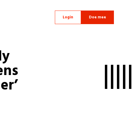
Login
Doe mee
dy
ens
er’