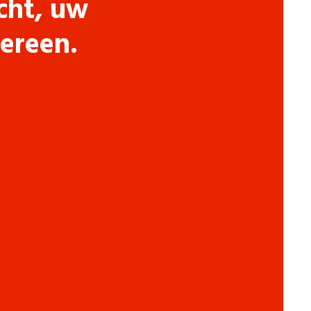
cht, uw
dereen.