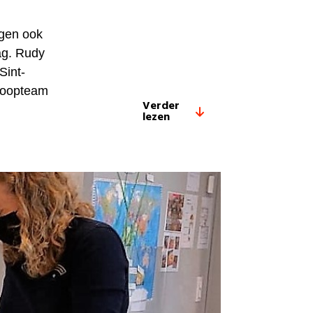
ngen ook
ag. Rudy
Sint-
nloopteam
Verder
lezen