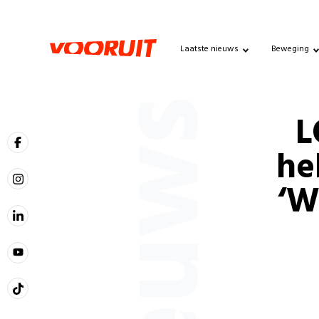
Laatste nieuws
Beweging
Nieuws
L
he
‘W