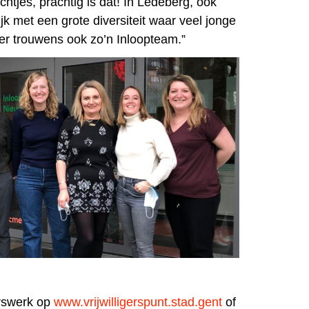
chtjes, prachtig is dat! In Ledeberg, ook
jk met een grote diversiteit waar veel jonge
er trouwens ook zo’n Inloopteam.”
gerswerk op
www.vrijwilligerspunt.stad.gent
of