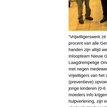
“Vrijwilligerswerk zi
procent van alle Ge
handen zijn altijd w
Inloopteam Nieuw Ge
Laagdrempelige Ond
met negen medewer
vrijwilligers van he
(preventieve) opvo
jonge kinderen (0-6 
moeders info krijge
hulpverlening, zijn e