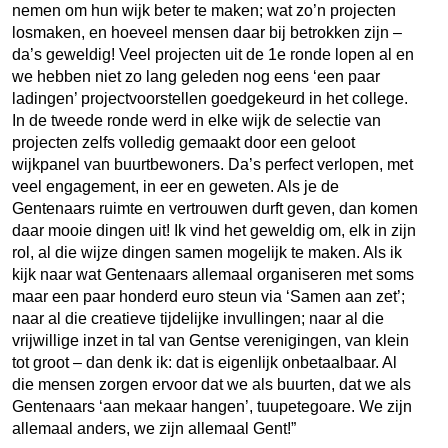
nemen om hun wijk beter te maken; wat zo’n projecten
losmaken, en hoeveel mensen daar bij betrokken zijn –
da’s geweldig! Veel projecten uit de 1e ronde lopen al en
we hebben niet zo lang geleden nog eens ‘een paar
ladingen’ projectvoorstellen goedgekeurd in het college.
In de tweede ronde werd in elke wijk de selectie van
projecten zelfs volledig gemaakt door een geloot
wijkpanel van buurtbewoners. Da’s perfect verlopen, met
veel engagement, in eer en geweten. Als je de
Gentenaars ruimte en vertrouwen durft geven, dan komen
daar mooie dingen uit! Ik vind het geweldig om, elk in zijn
rol, al die wijze dingen samen mogelijk te maken. Als ik
kijk naar wat Gentenaars allemaal organiseren met soms
maar een paar honderd euro steun via ‘Samen aan zet’;
naar al die creatieve tijdelijke invullingen; naar al die
vrijwillige inzet in tal van Gentse verenigingen, van klein
tot groot – dan denk ik: dat is eigenlijk onbetaalbaar. Al
die mensen zorgen ervoor dat we als buurten, dat we als
Gentenaars ‘aan mekaar hangen’, tuupetegoare. We zijn
allemaal anders, we zijn allemaal Gent!”