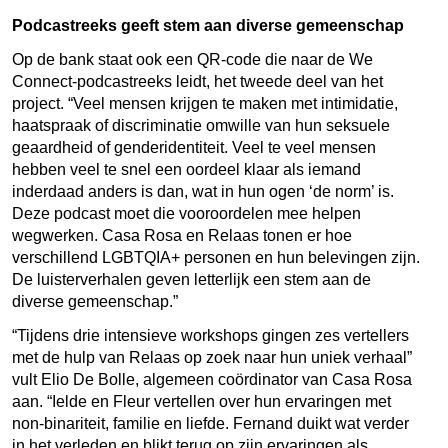
Podcastreeks geeft stem aan diverse gemeenschap
Op de bank staat ook een QR-code die naar de We
Connect-podcastreeks leidt, het tweede deel van het
project. “Veel mensen krijgen te maken met intimidatie,
haatspraak of discriminatie omwille van hun seksuele
geaardheid of genderidentiteit. Veel te veel mensen
hebben veel te snel een oordeel klaar als iemand
inderdaad anders is dan, wat in hun ogen ‘de norm’ is.
Deze podcast moet die vooroordelen mee helpen
wegwerken. Casa Rosa en Relaas tonen er hoe
verschillend LGBTQIA+ personen en hun belevingen zijn.
De luisterverhalen geven letterlijk een stem aan de
diverse gemeenschap.”
“Tijdens drie intensieve workshops gingen zes vertellers
met de hulp van Relaas op zoek naar hun uniek verhaal”
vult Elio De Bolle, algemeen coördinator van Casa Rosa
aan. “Ielde en Fleur vertellen over hun ervaringen met
non-binariteit, familie en liefde. Fernand duikt wat verder
in het verleden en blikt terug op zijn ervaringen als