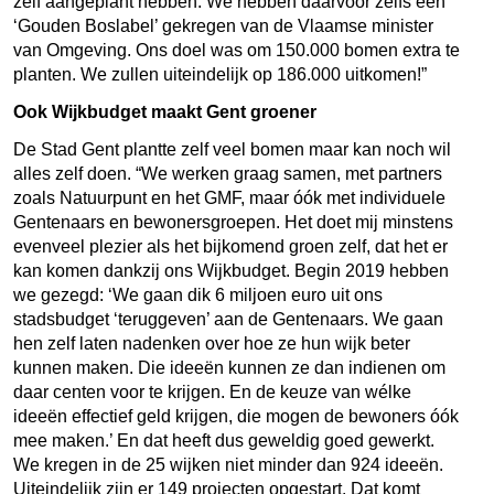
zelf aangeplant hebben. We hebben daarvoor zelfs een
‘Gouden Boslabel’ gekregen van de Vlaamse minister
van Omgeving. Ons doel was om 150.000 bomen extra te
planten. We zullen uiteindelijk op 186.000 uitkomen!”
Ook Wijkbudget maakt Gent groener
De Stad Gent plantte zelf veel bomen maar kan noch wil
alles zelf doen. “We werken graag samen, met partners
zoals Natuurpunt en het GMF, maar óók met individuele
Gentenaars en bewonersgroepen. Het doet mij minstens
evenveel plezier als het bijkomend groen zelf, dat het er
kan komen dankzij ons Wijkbudget. Begin 2019 hebben
we gezegd: ‘We gaan dik 6 miljoen euro uit ons
stadsbudget ‘teruggeven’ aan de Gentenaars. We gaan
hen zelf laten nadenken over hoe ze hun wijk beter
kunnen maken. Die ideeën kunnen ze dan indienen om
daar centen voor te krijgen. En de keuze van wélke
ideeën effectief geld krijgen, die mogen de bewoners óók
mee maken.’ En dat heeft dus geweldig goed gewerkt.
We kregen in de 25 wijken niet minder dan 924 ideeën.
Uiteindelijk zijn er 149 projecten opgestart. Dat komt