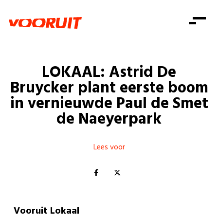
Laatste nieuws
Alle artikels
Beweging
Mission statement
Koopkracht
Dicht bij jou
LOKAAL: Astrid De
Onze mensen
Doe mee
Zorg
Bruycker plant eerste boom
Doe mee
Shop
Standpunten
Gelijke kansen
in vernieuwde Paul de Smet
Word lid
Zoeken
de Naeyerpark
Vacatures
Welzijn
Login
Login
Mis niets
Consumentenbescherming
Lees voor
Pensioenen
Doe mee
Kinderen en jongeren
Vooruit Lokaal