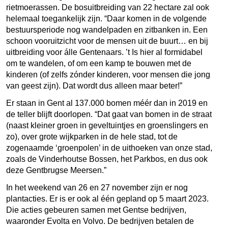
rietmoerassen. De bosuitbreiding van 22 hectare zal ook
helemaal toegankelijk zijn. “Daar komen in de volgende
bestuursperiode nog wandelpaden en zitbanken in. Een
schoon vooruitzicht voor de mensen uit de buurt… en bij
uitbreiding voor álle Gentenaars. ’t Is hier al formidabel
om te wandelen, of om een kamp te bouwen met de
kinderen (of zelfs zónder kinderen, voor mensen die jong
van geest zijn). Dat wordt dus alleen maar beter!”
Er staan in Gent al 137.000 bomen méér dan in 2019 en
de teller blijft doorlopen. “Dat gaat van bomen in de straat
(naast kleiner groen in geveltuintjes en groenslingers en
zo), over grote wijkparken in de hele stad, tot de
zogenaamde ‘groenpolen’ in de uithoeken van onze stad,
zoals de Vinderhoutse Bossen, het Parkbos, en dus ook
deze Gentbrugse Meersen.”
In het weekend van 26 en 27 november zijn er nog
plantacties. Er is er ook al één gepland op 5 maart 2023.
Die acties gebeuren samen met Gentse bedrijven,
waaronder Evolta en Volvo. De bedrijven betalen de