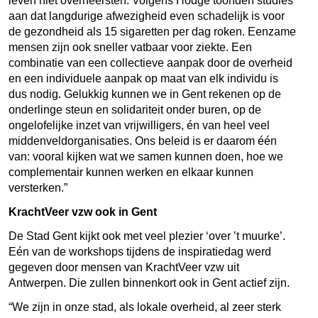
leven niet overheersten. Volgens Hodge toonden studies
aan dat langdurige afwezigheid even schadelijk is voor
de gezondheid als 15 sigaretten per dag roken. Eenzame
mensen zijn ook sneller vatbaar voor ziekte. Een
combinatie van een collectieve aanpak door de overheid
en een individuele aanpak op maat van elk individu is
dus nodig. Gelukkig kunnen we in Gent rekenen op de
onderlinge steun en solidariteit onder buren, op de
ongelofelijke inzet van vrijwilligers, én van heel veel
middenveldorganisaties. Ons beleid is er daarom één
van: vooral kijken wat we samen kunnen doen, hoe we
complementair kunnen werken en elkaar kunnen
versterken.”
KrachtVeer vzw ook in Gent
De Stad Gent kijkt ook met veel plezier ‘over ’t muurke’.
Eén van de workshops tijdens de inspiratiedag werd
gegeven door mensen van KrachtVeer vzw uit
Antwerpen. Die zullen binnenkort ook in Gent actief zijn.
“We zijn in onze stad, als lokale overheid, al zeer sterk