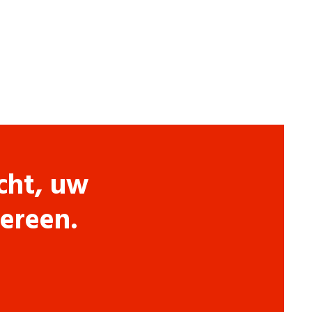
cht, uw
dereen.