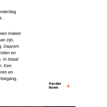
onderdag
t-
litsen maken
an zijn,
ng. Daarom
cholen en
 In totaal
n. Een
eren en
s toegang,
Verder
lezen