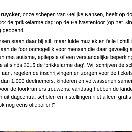
Bruycker
, onze schepen van Gelijke Kansen, heeft op d
22 de ‘prikkelarme dag’ op de Halfvastenfoor (op het Sin
n) geopend.
en staan daar bij stil, maar luide muziek en felle lichtf
aan de foor onmogelijk voor mensen die daar gevoelig a
n met autisme, epilepsie of een verstandelijke beperki
we al sinds 2015 de ‘prikkelarme dag’. Wij schrijven de s
 aan, regelen de inschrijvingen en zorgen voor de tickets.
r dan 1.000 deelnemers, kinderen en volwassenen same
voor de foorkramers trouwens: vandaag hebben de kind
uit dagcentra, scholen en instellingen niet alleen grati
ok nog eens oliebollen!”