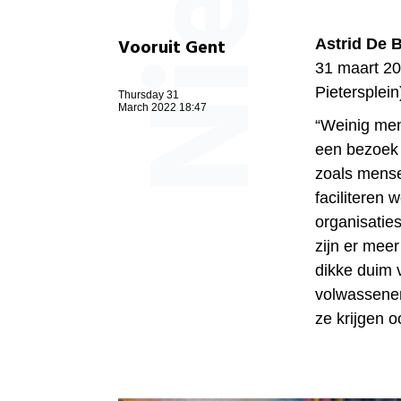
Vooruit Gent
Astrid De 
31 maart 20
Pietersplei
Thursday 31
March 2022 18:47
“Weinig mens
een bezoek 
zoals mense
faciliteren 
organisaties
zijn er mee
dikke duim 
volwassenen 
ze krijgen o