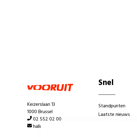
Snel
Keizerslaan 13
Standpunten
1000 Brussel
Laatste nieuws
02 552 02 00
Lokale afdelingen
hallo@vooruit.org
Wie is wie