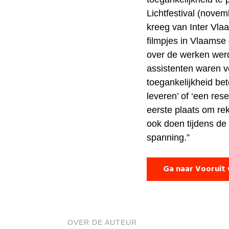
Lichtfestival (novem
kreeg van Inter Vla
filmpjes in Vlaamse
over de werken werd
assistenten waren v
toegankelijkheid bet
leveren’ of ‘een re
eerste plaats om re
ook doen tijdens de
spanning.”
Ga naar Vooruit
OVER DE AUTEUR