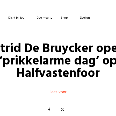
Dicht bij jou
Doe mee
Shop
Zoeken
trid De Bruycker op
‘prikkelarme dag’ o
Halfvastenfoor
Lees voor