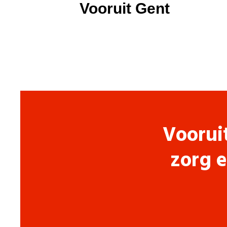
Vooruit Gent
Voorui
zorg e