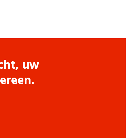
cht, uw
dereen.