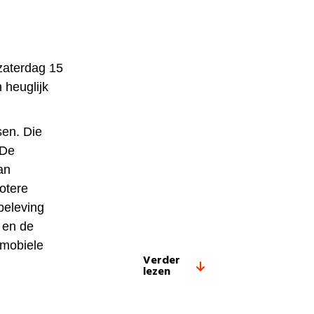
zaterdag 15
 heuglijk
sen. Die
 De
an
otere
beleving
d en de
 mobiele
Verder
lezen