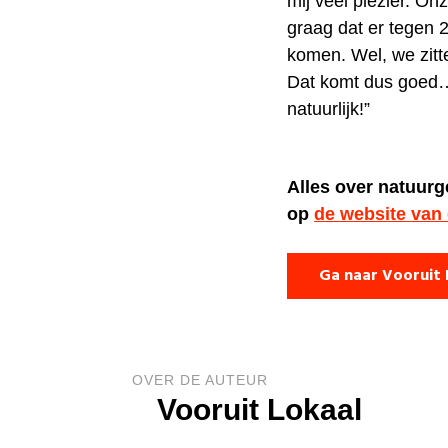
mij veel plezier. On
graag dat er tegen 
komen. Wel, we zitt
Dat komt dus goed…
natuurlijk!”
Alles over natuurg
op
de website van
Ga naar Vooruit 
OVER DE AUTEUR
Vooruit Lokaal