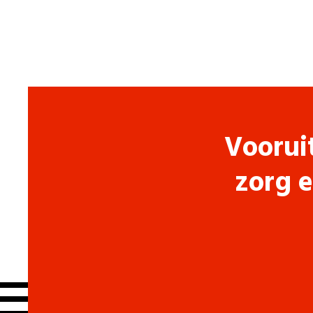
Voorui
zorg e