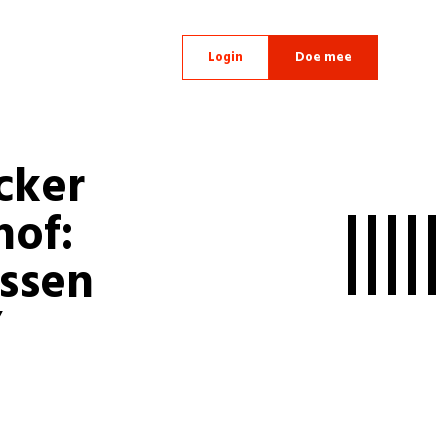
Login
Doe mee
cker
hof:
ssen
”