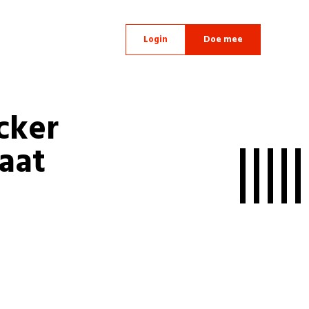
Login
Doe mee
cker
aat