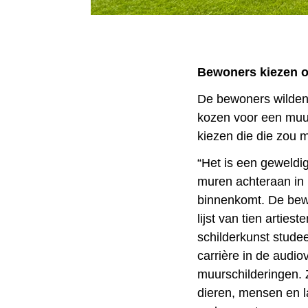
Bewoners kiezen 
De bewoners wilden 
kozen voor een muur
kiezen die die zou 
“Het is een geweldi
muren achteraan in h
binnenkomt. De bew
lijst van tien arties
schilderkunst stude
carrière in de audio
muurschilderingen. Z
dieren, mensen en 