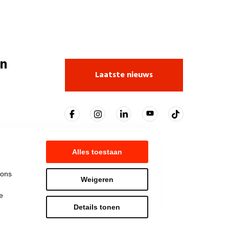
n
Laatste nieuws
Alles toestaan
 ons
Weigeren
e
Details tonen
t NationBuilder