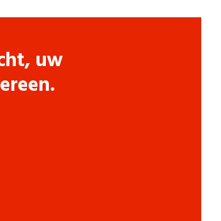
cht, uw
dereen.