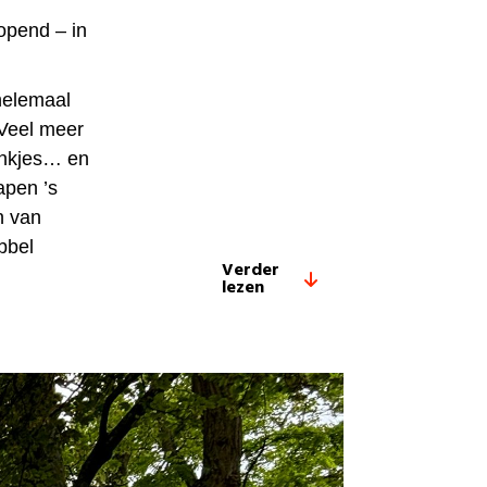
opend – in
 helemaal
 Veel meer
ankjes… en
apen ’s
n van
ubbel
Verder
lezen