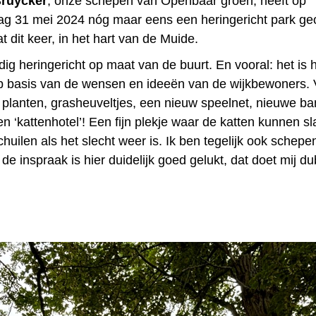
Bruycker
, onze schepen van Openbaar groen, heeft op
ag 31 mei 2024 nóg maar eens een heringericht park ge
t dit keer, in het hart van de Muide.
edig heringericht op maat van de buurt. En vooral: het is
p basis van de wensen en ideeën van de wijkbewoners.
planten, grasheuveltjes, een nieuw speelnet, nieuwe b
een ‘kattenhotel’! Een fijn plekje waar de katten kunnen sl
chuilen als het slecht weer is. Ik ben tegelijk ook schepe
, de inspraak is hier duidelijk goed gelukt, dat doet mij d