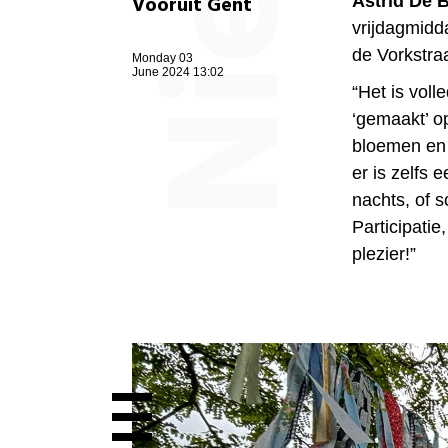
Vooruit Gent
Astrid De 
vrijdagmidd
de Vorkstraa
Monday 03
June 2024 13:02
“Het is voll
‘gemaakt’ o
bloemen en 
er is zelfs 
nachts, of s
Participatie
plezier!”