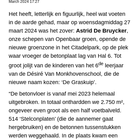
March 2024 17:27
Het heeft, letterlijk en figuurlijk, heel wat voeten
in de aarde gehad, maar op woensdagmiddag 27
maart 2024 was het zover:
Astrid De Bruycker
,
onze schepen van Openbaar groen, opende de
nieuwe groenzone in het Citadelpark, op de plek
waar vroeger de betonplaat lag van Hal 6. Tot
de
groot jolijt van de kinderen van het 6
leerjaar
van de Désiré Van Monkhovenschool, die de
nieuwe naam kozen: ‘De Graskuip’.
“De betonvloer is vanaf mei 2023 helemaal
uitgebroken. In totaal onthardden we 2.750 m²,
ongeveer even groot als een half voetbalveld.
514 ‘Stelconplaten’ (die de aannemer gaat
hergebruiken) en de betonnen tussenstukken
werden weggehaald. In de plaats kwam een