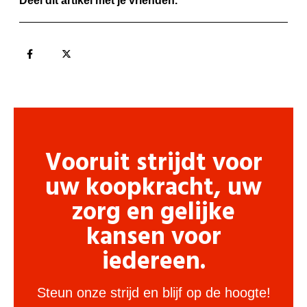
Deel dit artikel met je vrienden.
Vooruit strijdt voor
uw koopkracht, uw
zorg en gelijke
kansen voor
iedereen.
Steun onze strijd en blijf op de hoogte!