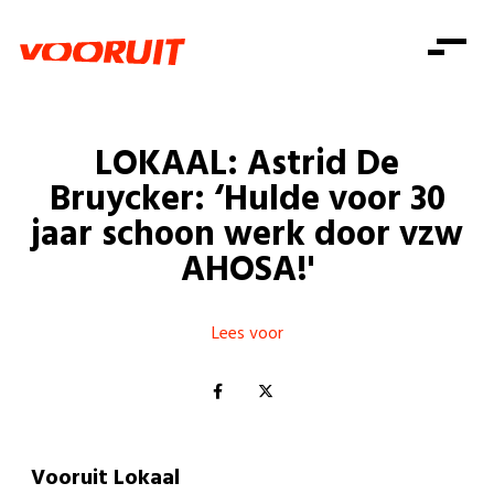
Laatste nieuws
Alle artikels
Beweging
Mission statement
Koopkracht
Dicht bij jou
LOKAAL: Astrid De
Onze mensen
Doe mee
Zorg
Bruycker: ‘Hulde voor 30
Doe mee
Shop
Standpunten
Gelijke kansen
jaar schoon werk door vzw
Word lid
Zoeken
AHOSA!'
Vacatures
Welzijn
Login
Login
Mis niets
Consumentenbescherming
Lees voor
Pensioenen
Doe mee
Kinderen en jongeren
Vooruit Lokaal