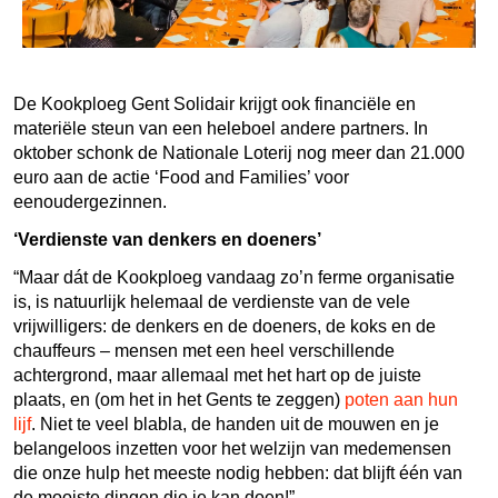
De Kookploeg Gent Solidair krijgt ook financiële en
materiële steun van een heleboel andere partners. In
oktober schonk de Nationale Loterij nog meer dan 21.000
euro aan de actie ‘Food and Families’ voor
eenoudergezinnen.
‘Verdienste van denkers en doeners’
“Maar dát de Kookploeg vandaag zo’n ferme organisatie
is, is natuurlijk helemaal de verdienste van de vele
vrijwilligers: de denkers en de doeners, de koks en de
chauffeurs – mensen met een heel verschillende
achtergrond, maar allemaal met het hart op de juiste
plaats, en (om het in het Gents te zeggen)
poten aan hun
lijf
. Niet te veel blabla, de handen uit de mouwen en je
belangeloos inzetten voor het welzijn van medemensen
die onze hulp het meeste nodig hebben: dat blijft één van
de mooiste dingen die je kan doen!”