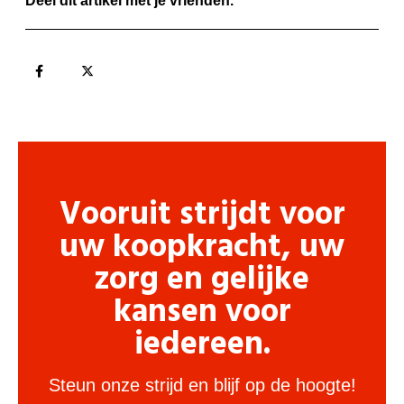
Deel dit artikel met je vrienden.
Vooruit strijdt voor
uw koopkracht, uw
zorg en gelijke
kansen voor
iedereen.
Steun onze strijd en blijf op de hoogte!