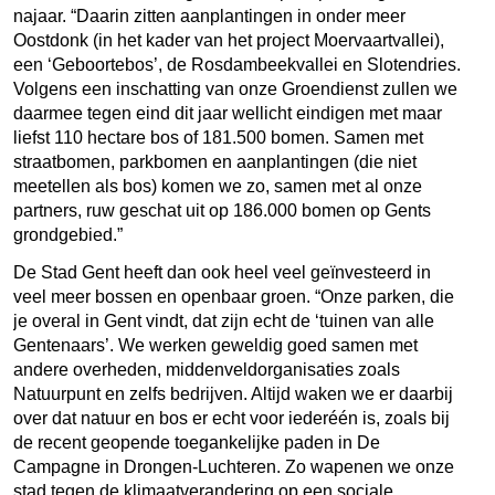
najaar. “Daarin zitten aanplantingen in onder meer
Oostdonk (in het kader van het project Moervaartvallei),
een ‘Geboortebos’, de Rosdambeekvallei en Slotendries.
Volgens een inschatting van onze Groendienst zullen we
daarmee tegen eind dit jaar wellicht eindigen met maar
liefst 110 hectare bos of 181.500 bomen. Samen met
straatbomen, parkbomen en aanplantingen (die niet
meetellen als bos) komen we zo, samen met al onze
partners, ruw geschat uit op 186.000 bomen op Gents
grondgebied.”
De Stad Gent heeft dan ook heel veel geïnvesteerd in
veel meer bossen en openbaar groen. “Onze parken, die
je overal in Gent vindt, dat zijn echt de ‘tuinen van alle
Gentenaars’. We werken geweldig goed samen met
andere overheden, middenveldorganisaties zoals
Natuurpunt en zelfs bedrijven. Altijd waken we er daarbij
over dat natuur en bos er echt voor iederéén is, zoals bij
de recent geopende toegankelijke paden in De
Campagne in Drongen-Luchteren. Zo wapenen we onze
stad tegen de klimaatverandering op een sociale,