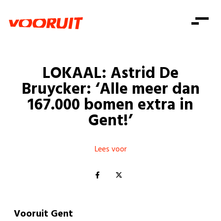
Laatste nieuws
Alle artikels
Beweging
Mission statement
Koopkracht
Dicht bij jou
LOKAAL: Astrid De
Onze mensen
Doe mee
Zorg
Bruycker: ‘Alle meer dan
Doe mee
Shop
Standpunten
Gelijke kansen
167.000 bomen extra in
Word lid
Zoeken
Gent!’
Vacatures
Welzijn
Login
Login
Mis niets
Consumentenbescherming
Lees voor
Pensioenen
Doe mee
Kinderen en jongeren
Vooruit Gent