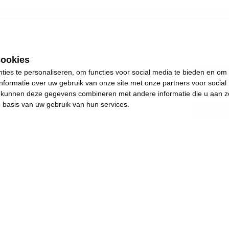
cookies
ies te personaliseren, om functies voor social media te bieden en om
Opvo
nformatie over uw gebruik van onze site met onze partners voor social
s kunnen deze gegevens combineren met andere informatie die u aan z
p basis van uw gebruik van hun services.
.
s plezants te doen.
and en achteruitgang.
e de dingen weer in beweging brengen. Het jaar
het onderwijs van onze kinderen vooruit