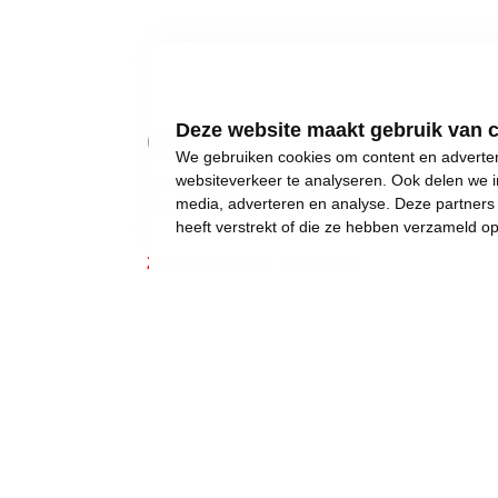
01
Deze website maakt gebruik van 
We gebruiken cookies om content en advertent
Over mij
websiteverkeer te analyseren. Ook delen we i
media, adverteren en analyse. Deze partner
heeft verstrekt of die ze hebben verzameld o
2024 wordt een keerpunt.
Gewone dingen lijken onmogelijk geworden:
een eigen huis kopen,
een betaalbare crèche,
een leerkracht voor uw kinderen, of gewoon..
een job met een deftig loon, om af en toe iet
Wij weigeren ons neer te leggen bij stilst
Daarom moet 2024 het jaar worden waarin w
waarin we uw koopkracht, uw gezondheid en 