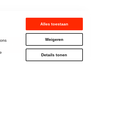
Alles toestaan
Weigeren
 ons
lger 3
e
Details tonen
Strijd mee