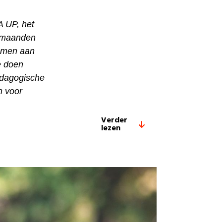
A UP, het
s maanden
samen aan
e doen
edagogische
n voor
Verder
lezen