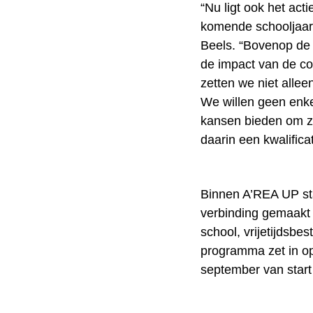
“Nu ligt ook het ac
komende schooljaar 
Beels. “Bovenop de 
de impact van de co
zetten we niet allee
We willen geen enkel
kansen bieden om zi
daarin een kwalifica
Binnen A’REA UP sta
verbinding gemaakt 
school, vrijetijdsbe
programma zet in op
september van start