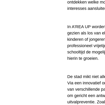
ontdekken welke mog
interesses aansluite
In A’REA UP worden 
gezien als los van 
kinderen of jongeren
professioneel vrijet
schooltijd de mogel
hierin te groeien.
De stad mikt niet al
Via een innovatief 
van verschillende pa
om gericht een antw
uitvalpreventie. Zo