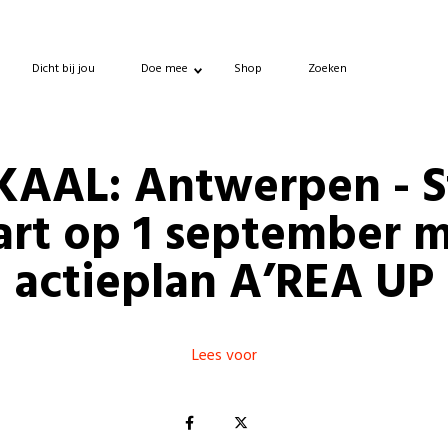
Dicht bij jou
Doe mee
Shop
Zoeken
KAAL: Antwerpen - S
art op 1 september 
actieplan A’REA UP
Lees voor