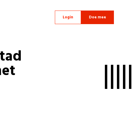
Login
Doe mee
tad
met