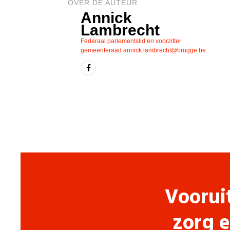
OVER DE AUTEUR
Annick
Lambrecht
Federaal parlementslid en voorzitter
gemeenteraad
annick.lambrecht@brugge.be
Voorui
zorg e