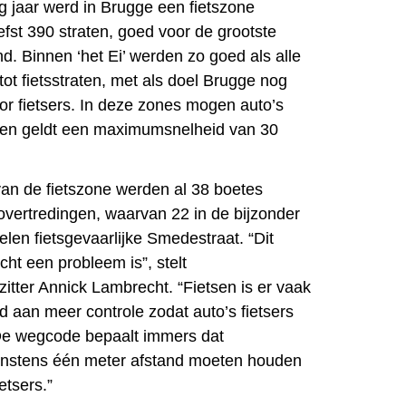
g jaar werd in Brugge een fietszone
efst 390 straten, goed voor de grootste
nd. Binnen ‘het Ei’ werden zo goed als alle
ot fietsstraten, met als doel Brugge nog
or fietsers. In deze zones mogen auto’s
en en geldt een maximumsnelheid van 30
van de fietszone werden al 38 boetes
overtredingen, waarvan 22 in de bijzonder
len fietsgevaarlijke Smedestraat. “Dit
cht een probleem is”, stelt
tter Annick Lambrecht. “Fietsen is er vaak
od aan meer controle zodat auto’s fietsers
 De wegcode bepaalt immers dat
minstens één meter afstand moeten houden
etsers.”