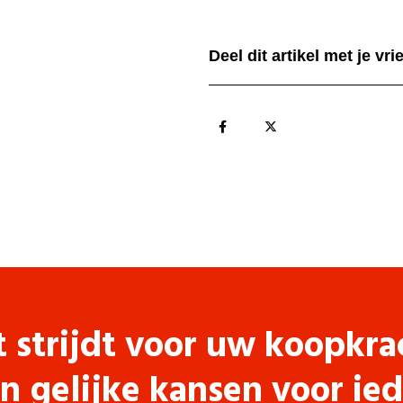
Deel dit artikel met je vr
t strijdt voor uw koopkra
n gelijke kansen voor ie