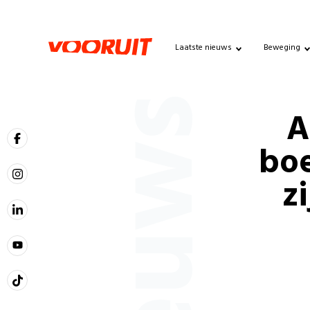
Laatste nieuws
Beweging
Nieuws
A
boe
z