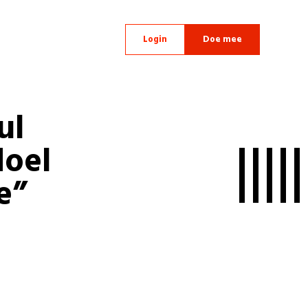
Login
Doe mee
ul
doel
e”