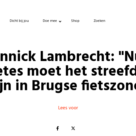
Dicht bij jou
Doe mee
Shop
Zoeken
nnick Lambrecht: "N
tes moet het streef
ijn in Brugse fietszon
Lees voor