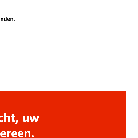
ienden.
cht, uw
dereen.