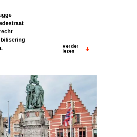
rugge
edestraat
recht
bilisering
Verder
.
lezen