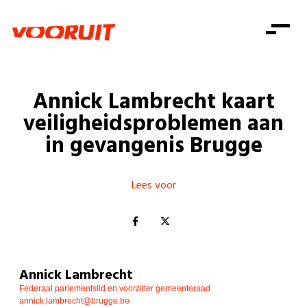
Laatste nieuws
Alle artikels
Beweging
Mission statement
Koopkracht
Dicht bij jou
Annick Lambrecht kaart
Onze mensen
Doe mee
Zorg
veiligheidsproblemen aan
Doe mee
Shop
Standpunten
Gelijke kansen
in gevangenis Brugge
Word lid
Zoeken
Vacatures
Welzijn
Login
Login
Mis niets
Lees voor
Consumentenbescherming
Pensioenen
Doe mee
Kinderen en jongeren
Annick Lambrecht
Federaal parlementslid en voorzitter gemeenteraad
annick.lambrecht@brugge.be