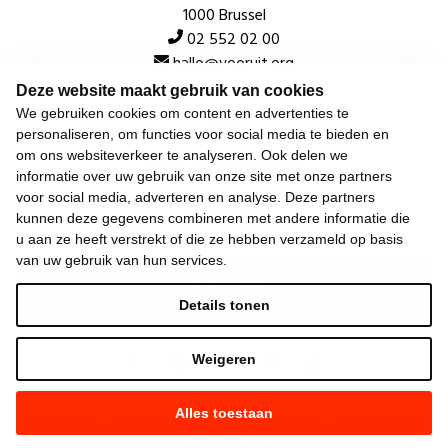
1000 Brussel
02 552 02 00
hallo@vooruit.org
Deze website maakt gebruik van cookies
We gebruiken cookies om content en advertenties te
Snel
personaliseren, om functies voor social media te bieden en
om ons websiteverkeer te analyseren. Ook delen we
Over de beweging
informatie over uw gebruik van onze site met onze partners
voor social media, adverteren en analyse. Deze partners
Algemeen
kunnen deze gegevens combineren met andere informatie die
u aan ze heeft verstrekt of die ze hebben verzameld op basis
van uw gebruik van hun services.
Laatste nieuws
Details tonen
Weigeren
Alles toestaan
©
2026
Vooruit —
Privacyverklaring
—
Gebruiksvoorwaarden
—
Cookieverklaring
—
Gemaakt met NationBuilder