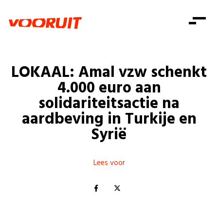
Laatste nieuws
Alle artikels
Beweging
Mission statement
Koopkracht
Dicht bij jou
LOKAAL: Amal vzw schenkt
Onze mensen
Doe mee
Zorg
4.000 euro aan
Doe mee
Shop
Standpunten
Gelijke kansen
solidariteitsactie na
Word lid
Zoeken
aardbeving in Turkije en
Vacatures
Welzijn
Login
Login
Syrië
Mis niets
Consumentenbescherming
Pensioenen
Doe mee
Lees voor
Kinderen en jongeren