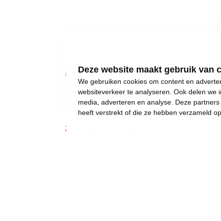
01
Deze website maakt gebruik van 
We gebruiken cookies om content en advertent
Over mij
websiteverkeer te analyseren. Ook delen we i
media, adverteren en analyse. Deze partner
heeft verstrekt of die ze hebben verzameld o
2024 wordt een keerpunt.
Gewone dingen lijken onmogelijk geworden:
een eigen huis kopen,
een betaalbare crèche,
een leerkracht voor uw kinderen, of gewoon..
een job met een deftig loon, om af en toe iet
Wij weigeren ons neer te leggen bij stilst
Daarom moet 2024 het jaar worden waarin w