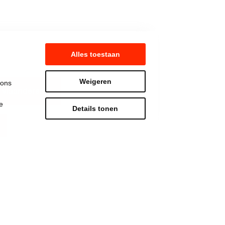
Alles toestaan
Weigeren
 ons
 vlaanderen
e
Details tonen
Strijd mee