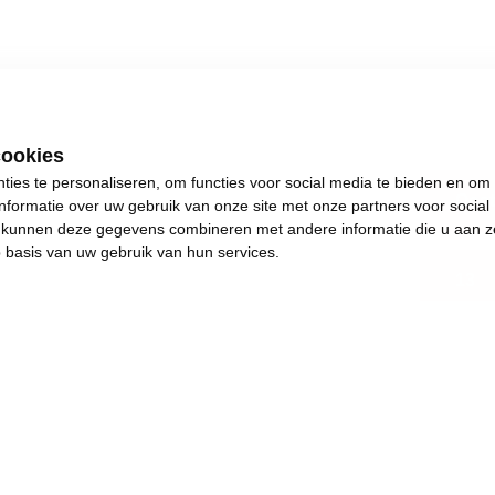
cookies
ies te personaliseren, om functies voor social media te bieden en om
Oost
nformatie over uw gebruik van onze site met onze partners voor social
s kunnen deze gegevens combineren met andere informatie die u aan z
p basis van uw gebruik van hun services.
13
.
s plezants te doen.
and en achteruitgang.
e de dingen weer in beweging brengen. Het jaar