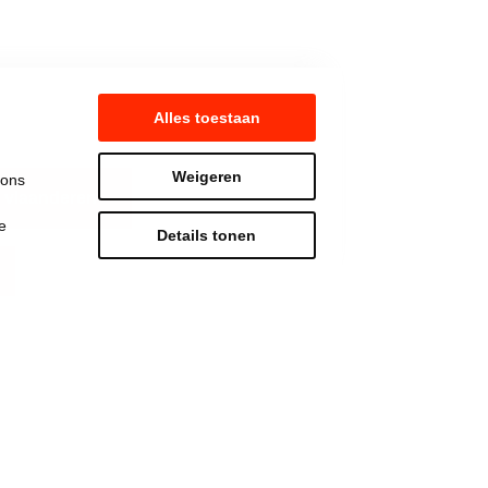
Alles toestaan
Weigeren
 ons
 vlaanderen
e
Details tonen
Strijd mee