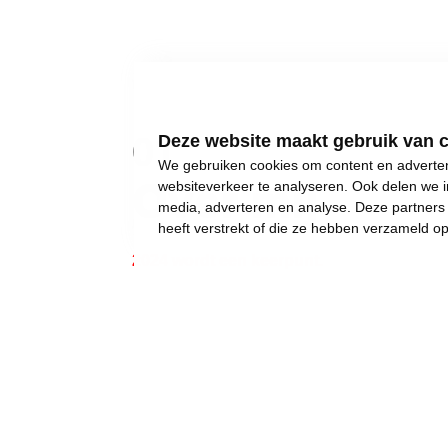
01
Deze website maakt gebruik van 
We gebruiken cookies om content en advertent
Over mij
websiteverkeer te analyseren. Ook delen we i
media, adverteren en analyse. Deze partner
heeft verstrekt of die ze hebben verzameld o
2024 wordt een keerpunt.
Gewone dingen lijken onmogelijk geworden:
een eigen huis kopen,
een betaalbare crèche,
een leerkracht voor uw kinderen, of gewoon..
een job met een deftig loon, om af en toe iet
Wij weigeren ons neer te leggen bij stilst
Daarom moet 2024 het jaar worden waarin w