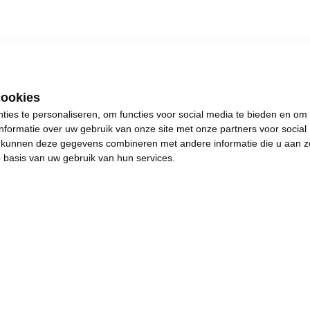
cookies
ies te personaliseren, om functies voor social media te bieden en om
Oost
nformatie over uw gebruik van onze site met onze partners voor social
s kunnen deze gegevens combineren met andere informatie die u aan z
p basis van uw gebruik van hun services.
16
.
s plezants te doen.
and en achteruitgang.
e de dingen weer in beweging brengen. Het jaar