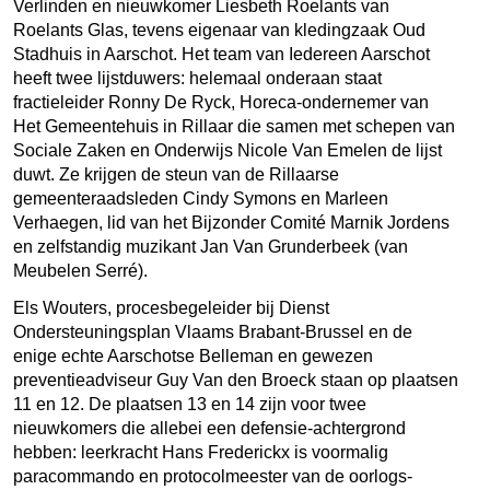
Verlinden en nieuwkomer Liesbeth Roelants van
Roelants Glas, tevens eigenaar van kledingzaak Oud
Stadhuis in Aarschot. Het team van Iedereen Aarschot
heeft twee lijstduwers: helemaal onderaan staat
fractieleider Ronny De Ryck, Horeca-ondernemer van
Het Gemeentehuis in Rillaar die samen met schepen van
Sociale Zaken en Onderwijs Nicole Van Emelen de lijst
duwt. Ze krijgen de steun van de Rillaarse
gemeenteraadsleden Cindy Symons en Marleen
Verhaegen, lid van het Bijzonder Comité Marnik Jordens
en zelfstandig muzikant Jan Van Grunderbeek (van
Meubelen Serré).
Els Wouters, procesbegeleider bij Dienst
Ondersteuningsplan Vlaams Brabant-Brussel en de
enige echte Aarschotse Belleman en gewezen
preventieadviseur Guy Van den Broeck staan op plaatsen
11 en 12. De plaatsen 13 en 14 zijn voor twee
nieuwkomers die allebei een defensie-achtergrond
hebben: leerkracht Hans Frederickx is voormalig
paracommando en protocolmeester van de oorlogs-