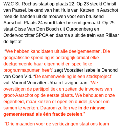
WZC St. Rochus staat op plaats 22. Op 23 steekt Christl
van Passel, bekend van het Huis van Katoen in Aarschot
mee de handen uit de mouwen voor een bruisend
Aarschot. Plaats 24 wordt later bekend gemaakt. Op 25
staat Cisse Van Den Bosch uit Ourodenberg en
Ondervoorzitter SPOA en daarna sluit de trein van Rillaar
de lijst af.
“
We hebben kandidaten uit alle deelgemeenten. Die
geografische spreiding is belangrijk omdat elke
deelgemeente haar eigenheid en specifieke
programmapunten heeft”
zegt Voorzitter Isabelle Dehond
van Open Vld. “
De samenwerking is een stadsproject”
vult Vooruit Voorzitter Urbain Lavigne aan.
“We
overstijgen de partijpolitiek en zetten de inwoners van
groot-Aarschot op de eerste plaats. We behouden onze
eigenheid, maar kiezen er open en duidelijk voor om
samen te werken.
Daarom zullen we
in de nieuwe
gemeenteraad als één fractie zetelen
.”
“Drie maanden voor de verkiezingen staat ons team