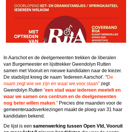
In Aarschot en de deelgemeenten trekken de liberalen
van Burgemeester en lijsttrekker Gwendolyn Rutten
samen met Vooruit en nieuwe kandidaten naar de kiezer.
De stadslijst kreeg de naam ‘Iedereen Aarschot’. “
De
naam zegt wie we zijn en waar we voor staan”
zegt
Gwendolyn Rutten
“
een stad waar iedereen meetelt en
waar we samen ons centrum en de deelgemeenten
nog beter willen maken
.”
Precies drie maanden voor de
gemeenteraadsverkiezingen maakt de ploeg van 31 haar
kandidaten bekend.
De lijst is een
samenwerking tussen Open Vld, Vooruit