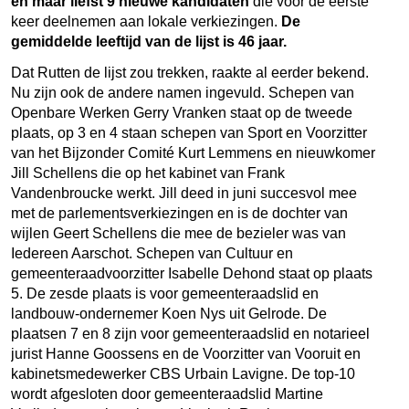
en maar liefst 9 nieuwe kandidaten
die voor de eerste
keer deelnemen aan lokale verkiezingen.
De
gemiddelde leeftijd van de lijst is 46 jaar.
Dat Rutten de lijst zou trekken, raakte al eerder bekend.
Nu zijn ook de andere namen ingevuld. Schepen van
Openbare Werken Gerry Vranken staat op de tweede
plaats, op 3 en 4 staan schepen van Sport en Voorzitter
van het Bijzonder Comité Kurt Lemmens en nieuwkomer
Jill Schellens die op het kabinet van Frank
Vandenbroucke werkt. Jill deed in juni succesvol mee
met de parlementsverkiezingen en is de dochter van
wijlen Geert Schellens die mee de bezieler was van
Iedereen Aarschot. Schepen van Cultuur en
gemeenteraadvoorzitter Isabelle Dehond staat op plaats
5. De zesde plaats is voor gemeenteraadslid en
landbouw-ondernemer Koen Nys uit Gelrode. De
plaatsen 7 en 8 zijn voor gemeenteraadslid en notarieel
jurist Hanne Goossens en de Voorzitter van Vooruit en
kabinetsmedewerker CBS Urbain Lavigne. De top-10
wordt afgesloten door gemeenteraadslid Martine