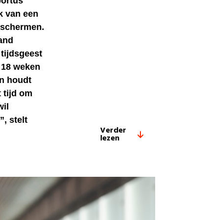
bortus
ak van een
beschermen.
tand
tijdsgeest
t 18 weken
en houdt
 tijd om
wil
, stelt
Verder
lezen