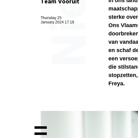
Team Vooruit
In ons land
maatschappe
sterke ove
Thursday 25
January 2024 17:18
Ons Vlaams
doorbreken.
van vandaa
en schaf de
een versoep
die stilst
stopzetten
Freya.