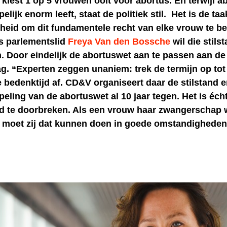
 kiest 1 op 5 vrouwen ooit voor abortus. En terwijl a
lijk enorm leeft, staat de politiek stil. Het is de ta
rheid om dit fundamentele recht van elke vrouw te 
 parlementslid
Freya Van den Bossche
wil die stils
 Door eindelijk de abortuswet aan te passen aan de 
g. “Experten zeggen unaniem: trek de termijn op to
 bedenktijd af. CD&V organiseert daar de stilstand 
eling van de abortuswet al 10 jaar tegen. Het is écht
and te doorbreken. Als een vrouw haar zwangerschap 
, moet zij dat kunnen doen in goede omstandigheden”