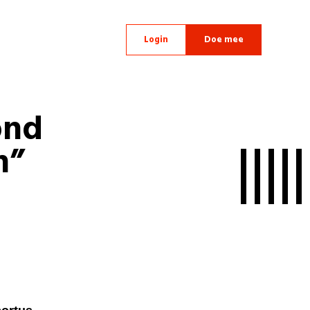
Login
Doe mee
ond
n”