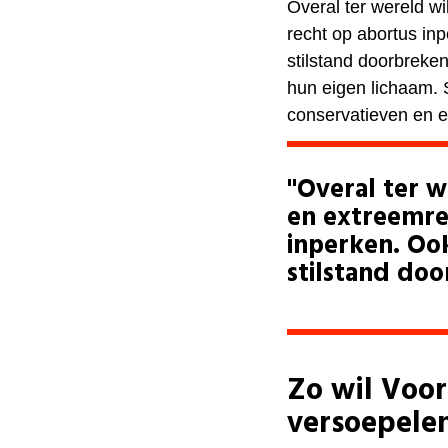
Overal ter wereld w
recht op abortus inp
stilstand doorbreke
hun eigen lichaam.
conservatieven en 
"Overal ter w
en extreemre
inperken. Ook
stilstand doo
Zo wil Voor
versoepele