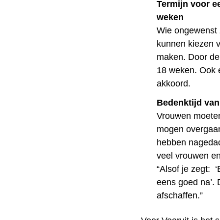
Termijn voor e
weken
Wie ongewenst z
kunnen kiezen vo
maken. Door de 
18 weken. Ook 
akkoord.
Bedenktijd van
Vrouwen moeten
mogen overgaan 
hebben nagedacht
veel vrouwen en 
“Alsof je zegt: 
eens goed na’. 
afschaffen.”