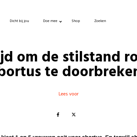
Dicht bij jou
Doe mee
Shop
Zoeken
ijd om de stilstand r
bortus te doorbreke
Lees voor